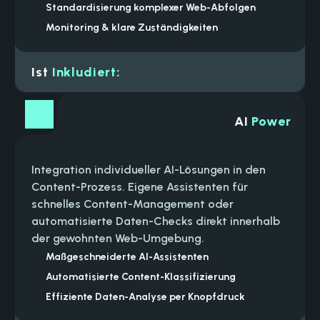
Standardisierung komplexer Web-Abfolgen
Monitoring & klare Zuständigkeiten
Ist 
Inkludiert:
Entwicklung individueller Browser-Skripte
Automatisches Monitoring von Statistiken
AI
 Power
Trigger-basierte Logiken für Web-Prozesse
Smarte Benachrichtigungen bei Events
Integration individueller AI-Lösungen in den 
Wartung der Workflow-Performance
Content-Prozess. Eigene Assistenten für 
schnelles Content-Management oder 
automatisierte Daten-Checks direkt innerhalb 
der gewohnten Web-Umgebung.
Maßgeschneiderte AI-Assistenten
Automatisierte Content-Klassifizierung
Effiziente Daten-Analyse per Knopfdruck