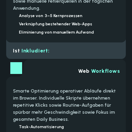
sowie manuelle Fehlerquellen in der täglichen 
Anwendung.
Analyse von  3–5 Kernprozessen
Verknüpfung bestehender Web-Apps
Eliminierung von manuellem Aufwand
Ist 
Inkludiert:
Check technischer Tool-Schnittstellen
Setup von Webhooks und API-Logik
Web
 Workflows
Validierung der übertragenen Daten
Fehler-Monitoring für stabile Flows
Smarte Optimierung operativer Abläufe direkt 
Dokumentation der System-Struktur
im Browser. Individuelle Skripte übernehmen 
repetitive Klicks sowie Routine-Aufgaben für 
spürbar mehr Geschwindigkeit sowie Fokus im 
gesamten Daily Business.
Task-Automatisierung